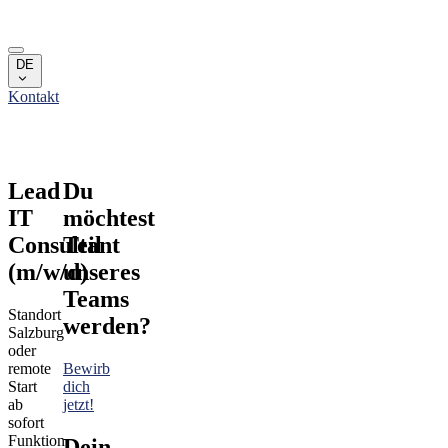
Skip to main content
Leistungen
DE
Campus
Kontakt
Über uns
Team
Karriere
Leistungen
Lead
Du
Campus
IT
möchtest
Über uns
Team
Consultant
Teil
Karriere
(m/w/d)
unseres
Teams
Standort
werden?
Salzburg
oder
remote
Bewirb
Start
dich
ab
jetzt!
sofort
Funktion
Dein