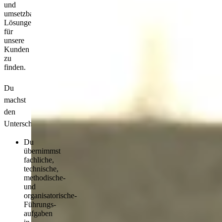
und
umsetzbare
Lösungen
für
unsere
Kunden
zu
finden.
Du
machst
den
Unterschied
Du
übernimmst
fachliche,
technische,
methodische­
und
organisatorische­
Führungs­
aufgaben