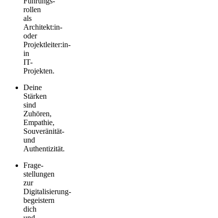
Führungs­
rollen
als
Architekt:in­
oder
Projektleiter:in­
in
IT-
Projekten.
Deine
Stärken
sind
Zuhören,
Empathie,
Souveränität­
und
Authentizität­.
Frage­
stellungen
zur
Digitalisierung­
begeistern
dich
und