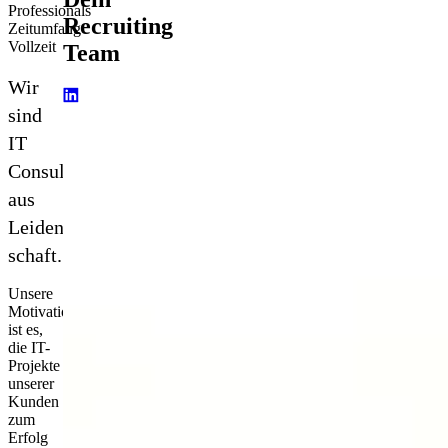
Professionals
Recruiting
Zeitumfang
Vollzeit
Team
Wir
sind
IT
Consultants­
aus
Leiden­
schaft.
Unsere
Motivation
ist es,
die IT-
Projekte
unserer
Kunden
zum
Erfolg