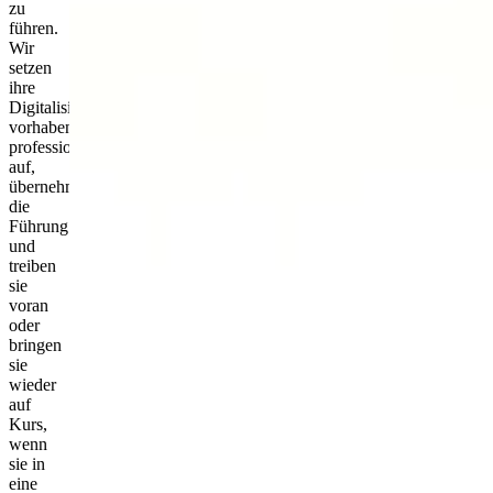
zu
führen.
Wir
setzen
ihre
Digitalisierungs­
vorhaben
professionell­
auf,
übernehmen
die
Führung
und
treiben
sie
voran
oder
bringen
sie
wieder
auf
Kurs,
wenn
sie in
eine