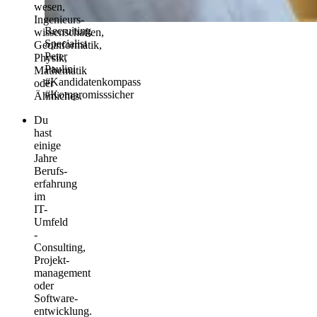
wesen,
Ingenieurs­
Recruiting
wissenschaften,
Specialist
Geoinformatik­,
Peter
Physik,
Paulini
Mathematik
#Kandidatenkompass
oder
#Kompromisssicher
Ähnliches.
Du
hast
einige
Jahre
Berufs­
erfahrung
im
IT-
Umfeld
-
Consulting,
Projekt­
management
oder
Software­
entwicklung.