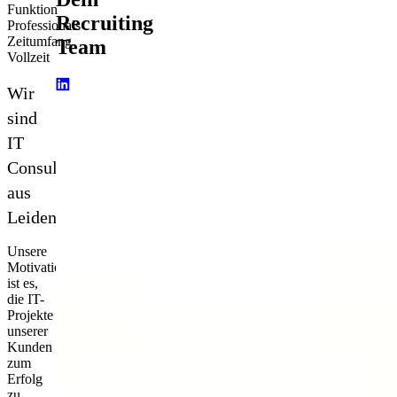
Funktion
Recruiting
Professionals
Zeitumfang
Team
Vollzeit
Wir
sind
IT
Consultants­
aus
Leidenschaft.
Unsere
Motivation
ist es,
die IT-
Projekte
unserer
Kunden
zum
Erfolg
zu