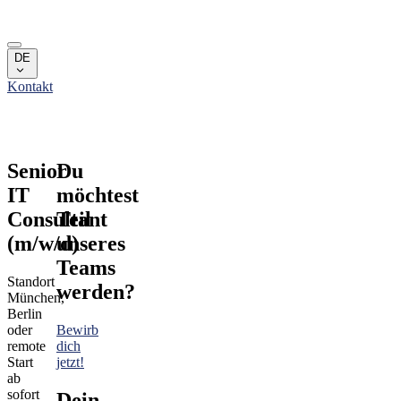
Skip to main content
Leistungen
DE
Campus
Kontakt
Über uns
Team
Karriere
Leistungen
Senior
Du
Campus
IT
möchtest
Über uns
Team
Consultant
Teil
Karriere
(m/w/d)
unseres
Teams
Standort
werden?
München,
Berlin
oder
Bewirb
remote
dich
Start
jetzt!
ab
sofort
Dein