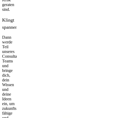
geraten
sind.
Klingt
spannend?
Dann
werde
Teil
unseres
Consultant-
Teams
und
bringe
dich,
dein
Wissen
und
deine
Ideen
ein, um
zukunfts­
fähige
und