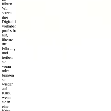
führen.
Wir
setzen
ihre
Digitalisierungs­
vorhaben
professionell­
auf,
übernehmen
die
Führung
und
treiben
sie
voran
oder
bringen
sie
wieder
auf
Kurs,
wenn
sie in
eine
Krise