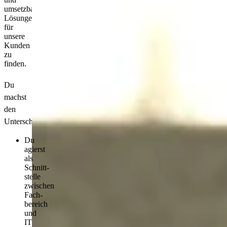
umsetzbare
Lösungen
für
unsere
Kunden
zu
finden.
Du
machst
den
Unterschied­
Du
agierst
als
Schnitt­
stelle
zwischen
Fach­
bereich
und
IT