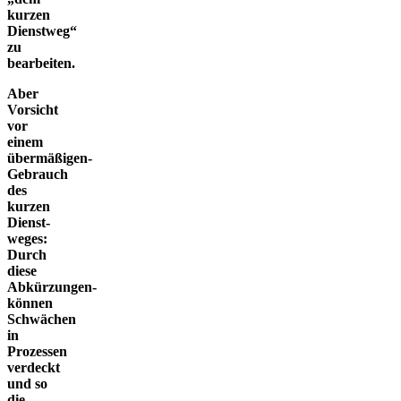
kurzen
Dienstweg“
zu
bearbeiten.
Aber
Vorsicht
vor
einem
übermäßigen­
Gebrauch
des
kurzen
Dienst­
weges:
Durch
diese
Abkürzungen­
können
Schwächen
in
Prozessen
verdeckt
und so
die