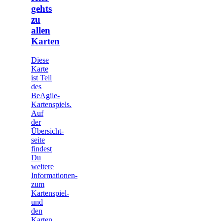
gehts
zu
allen
Karten
Diese
Karte
ist Teil
des
BeAgile-
Kartenspiels­.
Auf
der
Übersicht­
seite
findest
Du
weitere
Informationen­
zum
Kartenspiel­
und
den
Karten.