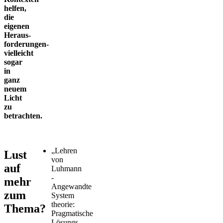
helfen,
die
eigenen
Heraus­
forderungen­
vielleicht
sogar
in
ganz
neuem
Licht
zu
betrachten.
„Lehren
Lust
von
auf
Luhmann
-
mehr
Angewandte
zum
System
theorie:
Thema?
Pragmatische
Lösungs