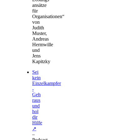
ansätze
für
Organisationen
“
von
Judith
Muster,
Andreas
Hermwille
und
Jens
Kapitzky
Sei
kein
Einzelkampfer
-
Geh
raus
und
hol
dir
Hilfe
–
Podcast