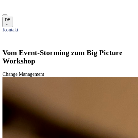
Skip to main content
Leistungen
DE
Campus
Kontakt
Über uns
Team
Karriere
Vom Event-Storming zum Big Picture
Leistungen
Workshop
Campus
Über uns
Team
Change Management
Karriere